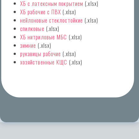
ХБ с латексным покрытием
(.xlsx)
ХБ рабочие с ПВХ
(.xlsx)
нейлоновые стеклостойкие
(.xlsx)
спилковые
(.xlsx)
ХБ нитриловые МБС
(.xlsx)
зимние
(.xlsx)
рукавицы рабочие
(.xlsx)
хозяйственные КЩС
(.xlsx)