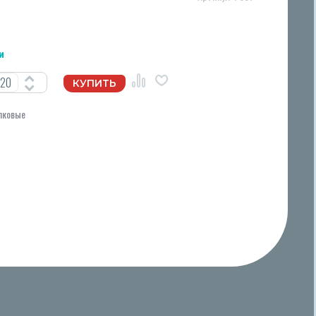
и
лковые